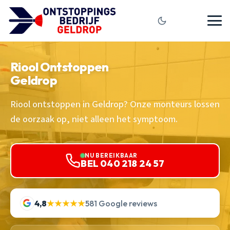
Riool Ontstoppen
Geldrop
Riool ontstoppen in Geldrop? Onze monteurs lossen
de oorzaak op, niet alleen het symptoom.
NU BEREIKBAAR
BEL 040 218 24 57
4,8
★★★★★
581 Google reviews