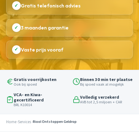
✓
Gratis telefonisch advies
✓
3 maanden garantie
✓
Vaste prijs vooraf
Gratis voorrijkosten
Binnen 30 min ter plaatse
Ook bij spoed
Bij spoed vaak al mogelijk
VCA- en Kiwa-
Volledig verzekerd
gecertificeerd
AVB tot 2,5 miljoen + CAR
BRL K10014
Home
Services
Riool Ontstoppen Geldrop